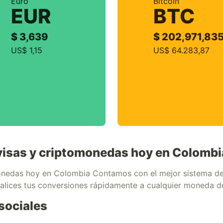
Euro
Bitcoin
EUR
BTC
$ 3,639
$ 202,971,83
US$ 1,15
US$ 64.283,87
divisas y criptomonedas hoy en Colombi
omonedas hoy en Colombia Contamos con el mejor sistema de 
ealices tus conversiones rápidamente a cualquier moneda 
sociales