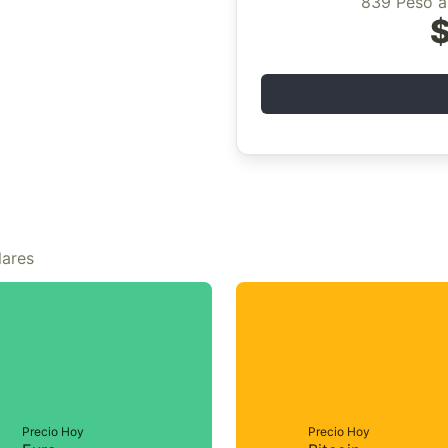
839 Peso a
$
lares
Precio Hoy
Precio Hoy