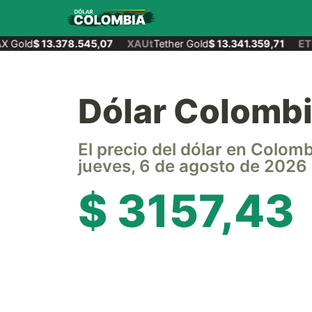
 Gold
$ 13.378.545,07
XAUt
Tether Gold
$ 13.341.359,71
ETH
Dólar Colomb
El precio del dólar en Colom
jueves, 6 de agosto de 2026
$ 3157,43