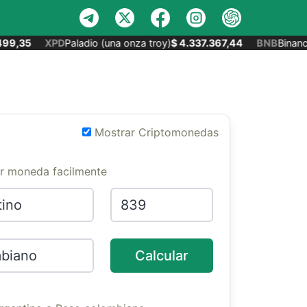
99,35
XPD
Paladio (una onza troy)
$ 4.337.367,44
BNB
Binance
Mostrar Criptomonedas
er moneda facilmente
Calcular