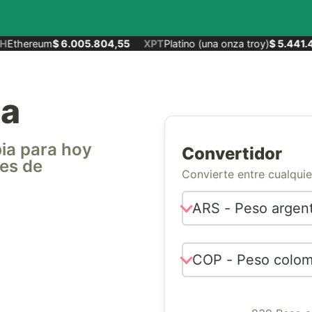
Ethereum
$ 6.005.804,55
XPT
Platino (una onza troy)
$ 5.441.4
ia
bia para hoy
Convertidor
 es de
Convierte entre cualqui