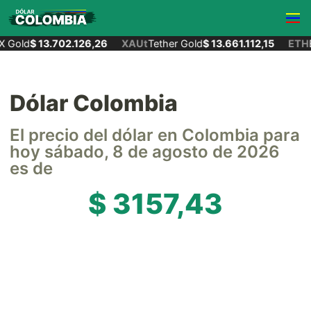
 Gold
$ 13.702.126,26
XAUt
Tether Gold
$ 13.661.112,15
ETH
E
Dólar Colombia
El precio del dólar en Colombia para
hoy sábado, 8 de agosto de 2026
es de
$ 3157,43