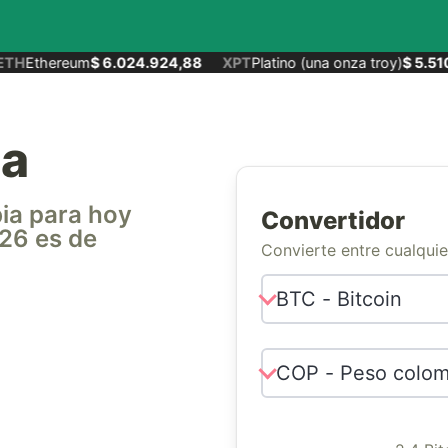
TH
Ethereum
$ 6.024.924,88
XPT
Platino (una onza troy)
$ 5.510
ia
bia para hoy
Convertidor
026 es de
Convierte entre cualqui