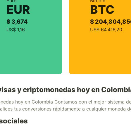
Euro
Bitcoin
EUR
BTC
$ 3,674
$ 204,804,85
US$ 1,16
US$ 64.416,20
divisas y criptomonedas hoy en Colombi
omonedas hoy en Colombia Contamos con el mejor sistema de 
ealices tus conversiones rápidamente a cualquier moneda 
sociales