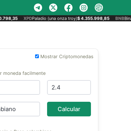
.798,35
XPD
Paladio (una onza troy)
$ 4.355.998,85
BNB
Bina
Mostrar Criptomonedas
er moneda facilmente
Calcular