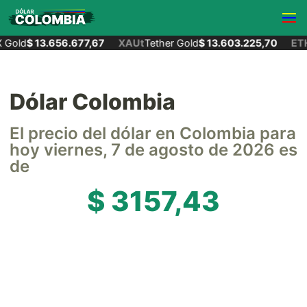
Gold
$ 13.656.677,67
XAUt
Tether Gold
$ 13.603.225,70
ETH
Dólar Colombia
El precio del dólar en Colombia para
hoy viernes, 7 de agosto de 2026 es
de
$ 3157,43