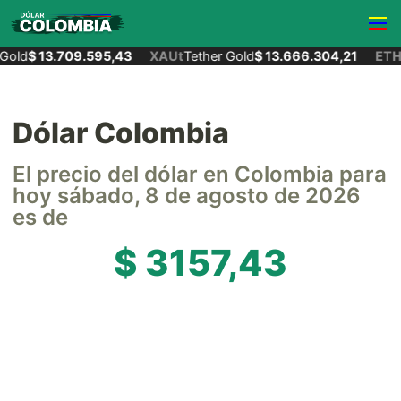
old
$ 13.709.595,43
XAUt
Tether Gold
$ 13.666.304,21
ETH
E
Dólar Colombia
El precio del dólar en Colombia para
hoy sábado, 8 de agosto de 2026
es de
$ 3157,43