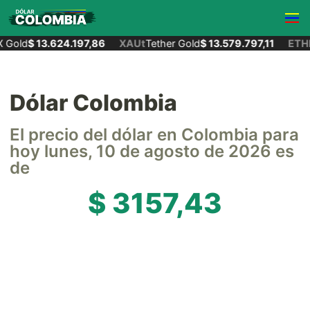
Gold
$ 13.624.197,86
XAUt
Tether Gold
$ 13.579.797,11
ETH
E
Dólar Colombia
El precio del dólar en Colombia para
hoy lunes, 10 de agosto de 2026 es
de
$ 3157,43