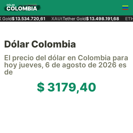
Gold
$ 13.534.720,61
XAUt
Tether Gold
$ 13.498.191,68
ETH
Dólar Colombia
El precio del dólar en Colombia para
hoy jueves, 6 de agosto de 2026 es
de
$ 3179,40