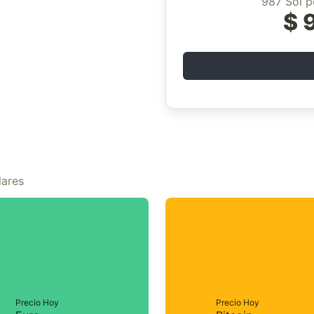
987 Sol p
$ 
lares
Precio Hoy
Precio Hoy