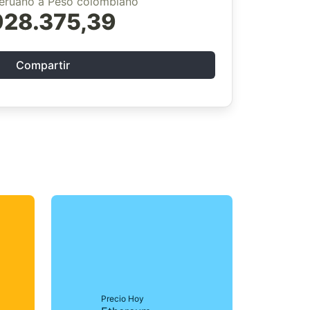
eruano a Peso colombiano
928.375,39
Compartir
Precio Hoy