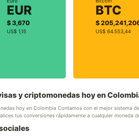
Euro
Bitcoin
EUR
BTC
$ 3,670
$ 205,241,20
US$ 1,15
US$ 64.553,44
divisas y criptomonedas hoy en Colombi
omonedas hoy en Colombia Contamos con el mejor sistema de 
ealices tus conversiones rápidamente a cualquier moneda 
sociales