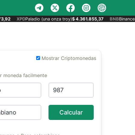
,92
XPD
Paladio (una onza troy)
$ 4.361.855,37
BNB
Binance
$
Mostrar Criptomonedas
er moneda facilmente
Calcular