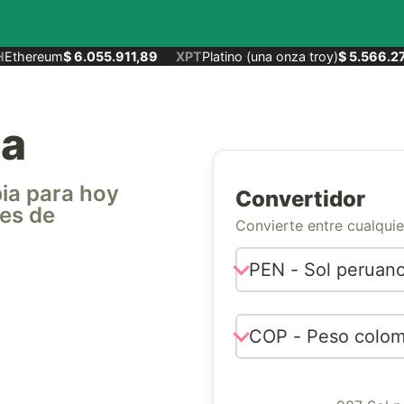
thereum
$ 6.055.911,89
XPT
Platino (una onza troy)
$ 5.566.273
ia
bia para hoy
Convertidor
 es de
Convierte entre cualqui