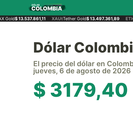
 Gold
$ 13.537.861,11
XAUt
Tether Gold
$ 13.497.361,89
ETH
E
Dólar Colomb
El precio del dólar en Colom
jueves, 6 de agosto de 2026
$ 3179,40